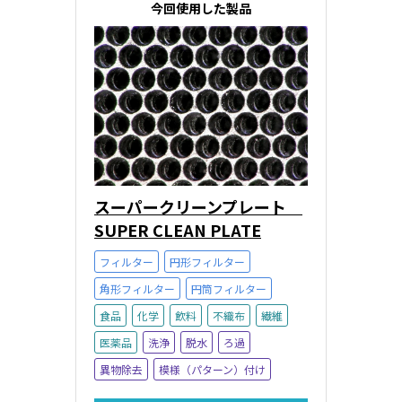
今回使用した製品
スーパークリーンプレート
SUPER CLEAN PLATE
フィルター
円形フィルター
角形フィルター
円筒フィルター
食品
化学
飲料
不織布
繊維
医薬品
洗浄
脱水
ろ過
異物除去
模様（パターン）付け