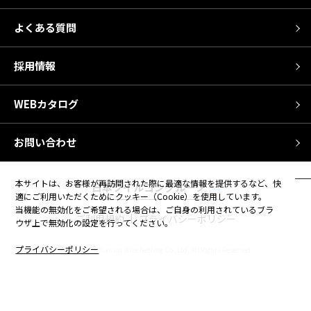
よくある質問
採用情報
WEBカタログ
お問い合わせ
本サイトは、お客様が再訪問された際に最適な情報を提供するなど、快
日本フイルコングループ
適にご利用いただくためにクッキー（Cookie）を使用しています。
当機能の無効化をご希望される場合は、ご自身の利用されているブラ
ご利用規約
プライバシーポリシー
ウザ上で無効化の設定を行ってください。
プライバシーポリシー
© Copyright Kansai Wire Netting Co.,Ltd. All Rights Reserved.