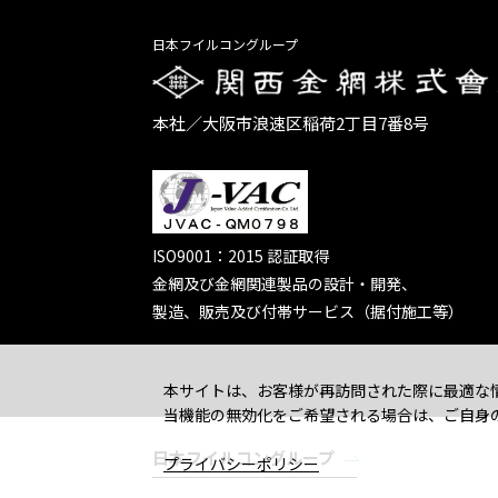
日本フイルコングループ
本社／大阪市浪速区稲荷2丁目7番8号
ISO9001：2015 認証取得
金網及び金網関連製品の設計・開発、
製造、販売及び付帯サービス（据付施工等）
本サイトは、お客様が再訪問された際に最適な情
当機能の無効化をご希望される場合は、ご自身
日本フイルコングループ
プライバシーポリシー