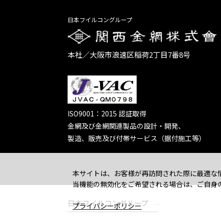
日本フイルコングループ
本社／大阪市浪速区稲荷2丁目7番8号
ISO9001：2015 認証取得
金網及び金網関連製品の設計・開発、
製造、販売及び付帯サービス（据付施工等）
本サイトは、お客様が再訪問された際に最適な情
当機能の無効化をご希望される場合は、ご自身
日本フイルコングループ
プライバシーポリシー