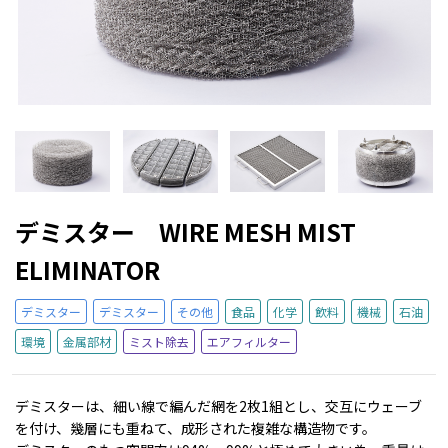
デミスター WIRE MESH MIST
ELIMINATOR
デミスター
デミスター
その他
食品
化学
飲料
機械
石油
環境
金属部材
ミスト除去
エアフィルター
デミスターは、細い線で編んだ網を2枚1組とし、交互にウェーブ
を付け、幾層にも重ねて、成形された複雑な構造物です。