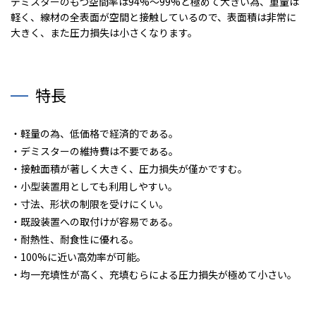
デミスターのもつ空間率は94%～99%と極めて大きい為、重量は
軽く、線材の全表面が空間と接触しているので、表面積は非常に
大きく、また圧力損失は小さくなります。
特長
・軽量の為、低価格で経済的である。
・デミスターの維持費は不要である。
・接触面積が著しく大きく、圧力損失が僅かですむ。
・小型装置用としても利用しやすい。
・寸法、形状の制限を受けにくい。
・既設装置への取付けが容易である。
・耐熱性、耐食性に優れる。
・100%に近い高効率が可能。
・均一充填性が高く、充填むらによる圧力損失が極めて小さい。